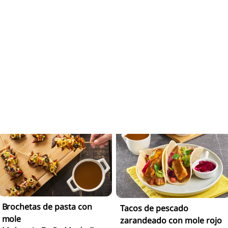
Papas gajo bravas con
Gorditas de plátano
Mole Rojo Doña María®
rellenas de carne molida y
Listo para servir
mole rojo
Mole rojo Doña María ®
Mole rojo Doña María ®
Para Servir
Para Servir
Brochetas de pasta con
Tacos de pescado
mole
zarandeado con mole rojo