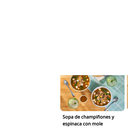
Tostadas con mix de mole
Mole rojo Doña María ®
Para Servir
Sopa de champiñones y
espinaca con mole