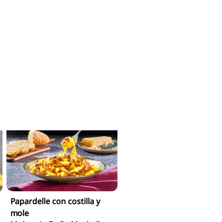
Croquetas de carne en
salsa agridulce con mole
Mole rojo Doña María ®
Para Servir
Papardelle con costilla y
mole