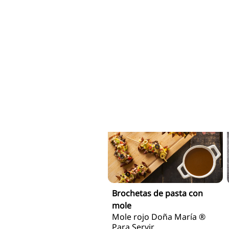
Papas gajo bravas con
Mole Rojo Doña María®
Listo para servir
Mole rojo Doña María ®
Para Servir
Brochetas de pasta con
mole
Mole rojo Doña María ®
Para Servir