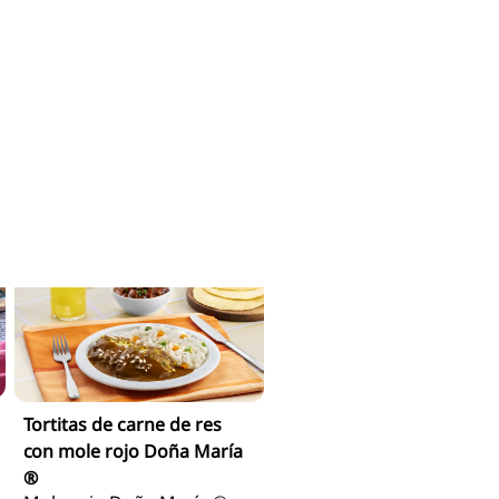
Sopa de champiñones y
espinaca con mole
Mole rojo Doña María ®
Para Servir
Tortitas de carne de res
con mole rojo Doña María
®