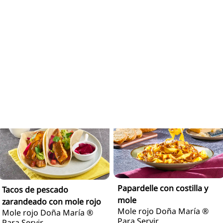
Croquetas de carne en
Gorditas de plátano
salsa agridulce con mole
rellenas de carne molida y
Mole rojo Doña María ®
mole rojo
Para Servir
Mole rojo Doña María ®
Para Servir
Papardelle con costilla y
Tacos de pescado
mole
zarandeado con mole rojo
Mole rojo Doña María ®
Mole rojo Doña María ®
Para Servir
Para Servir