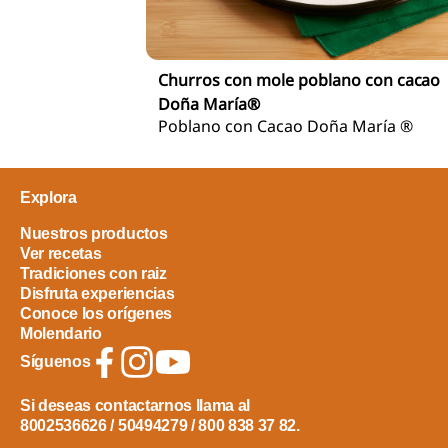
Churros con mole poblano con cacao
Doña María®
Poblano con Cacao Doña María ®
Explora
Nuestros productos
Ver recetas
Tradiciones con raiz
Disfruta experiencias
Conoce los orígenes
Molendario
Síguenos
Si deseas contactarnos llama al
8002536626 / 50494279 / 800 838 37 82.