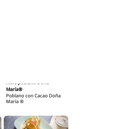
Pastel selva negra con
mole poblano Doña
María®
Poblano con Cacao Doña
María ®