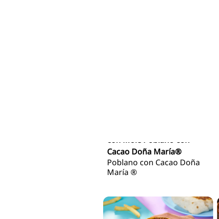
Paletas de obleas de arroz
con Mole Poblano con
Cacao Doña María®
Poblano con Cacao Doña
María ®