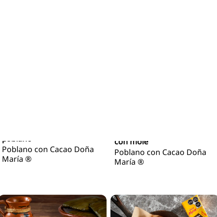
Poblano Doña María®
Poblano con Cacao Doña
María ®
Burrito bañado en mole
Tamales de harina de arroz
poblano
con mole
Poblano con Cacao Doña
Poblano con Cacao Doña
María ®
María ®