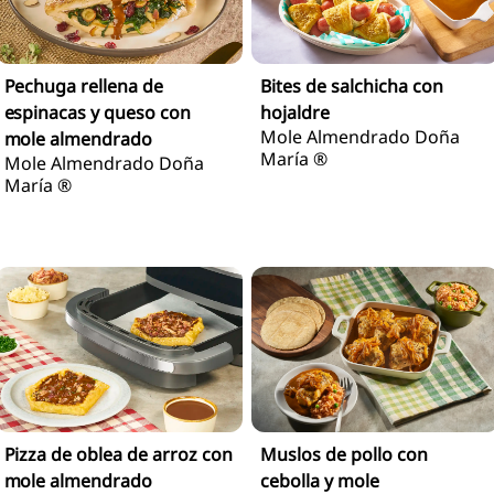
Bites de salchicha con
Pechuga rellena de
hojaldre
espinacas y queso con
Mole Almendrado Doña
mole almendrado
María ®
Mole Almendrado Doña
María ®
Muslos de pollo con
Pizza de oblea de arroz con
cebolla y mole
mole almendrado
Mole Almendrado Doña
Mole Almendrado Doña
María ®
María ®