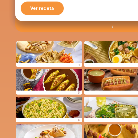
Ver receta
1
5
9