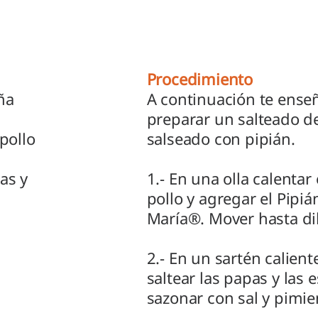
Procedimiento
ña
A continuación te ens
preparar un salteado d
pollo
salseado con pipián.
as y
1.- En una olla calentar
pollo y agregar el Pipi
María®. Mover hasta dil
2.- En un sartén calient
saltear las papas y las 
sazonar con sal y pimie