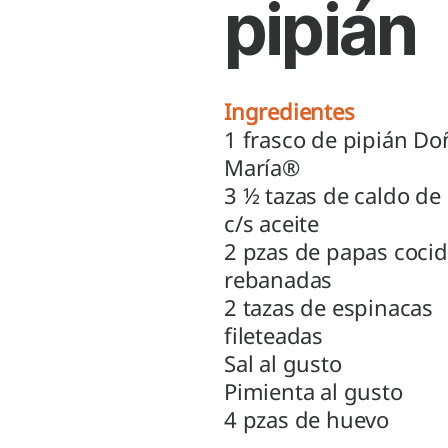
pipián
Ingredientes
1 frasco de pipián Do
María®
3 ½ tazas de caldo de 
c/s aceite
2 pzas de papas cocid
rebanadas
2 tazas de espinacas
fileteadas
Sal al gusto
Pimienta al gusto
4 pzas de huevo