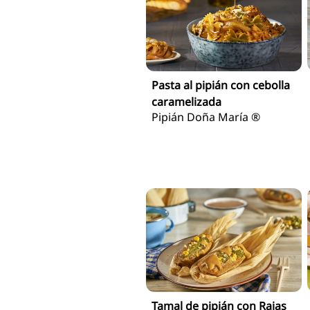
Pasta al pipián con cebolla
caramelizada
Pipián Doña María ®
Tamal de pipián con Rajas