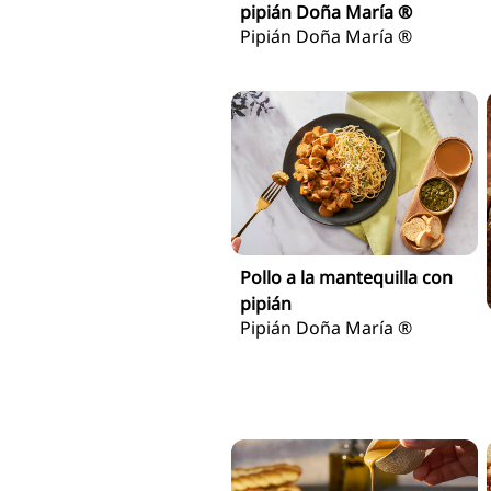
pipián Doña María ®
Pipián Doña María ®
Pollo a la mantequilla con
pipián
Pipián Doña María ®