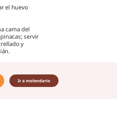
ar el huevo
una cama del
pinacas; servir
rellado y
ián.
Ir a molendario