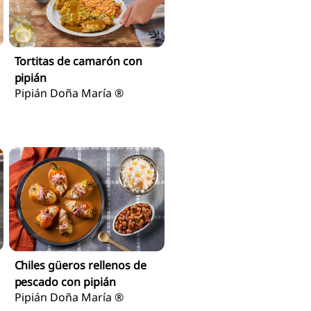
Tortitas de camarón con
pipián
Pipián Doña María ®
Chiles güeros rellenos de
pescado con pipián
Pipián Doña María ®