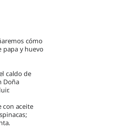
eñaremos cómo
e papa y huevo
 el caldo de
án Doña
uir.
e con aceite
espinacas;
nta.