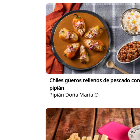
Chiles güeros rellenos de pescado co
pipián
Pipián Doña María ®