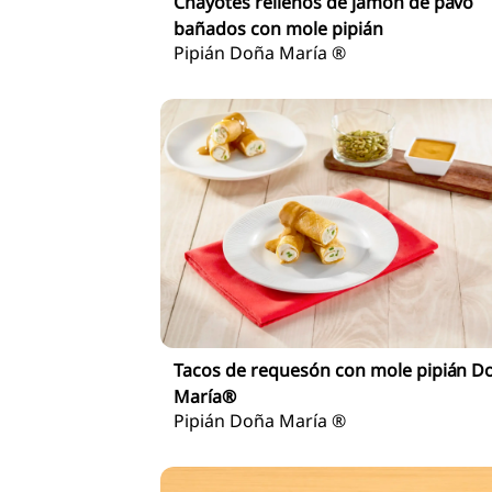
Chayotes rellenos de jamón de pavo
bañados con mole pipián
Pipián Doña María ®
Tacos de requesón con mole pipián D
María®
Pipián Doña María ®