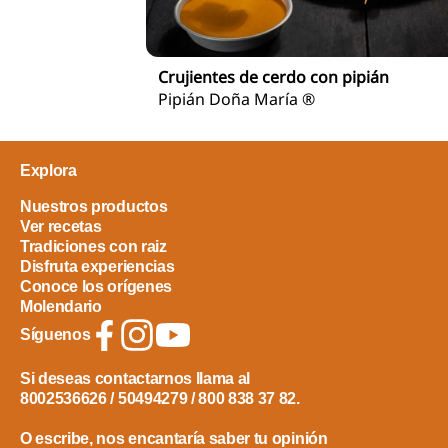
Crujientes de cerdo con pipián
Pipián Doña María ®
Explora
Nuestros productos
Ver recetas
Tradiciones con raiz
Disfruta experiencias
Conoce los orígenes
Molendario
Síguenos
Si deseas contactarnos llama al
8002536626 / 50494279 / 800 838 37 82.
O escribe, nos encantaría saber tu opinión